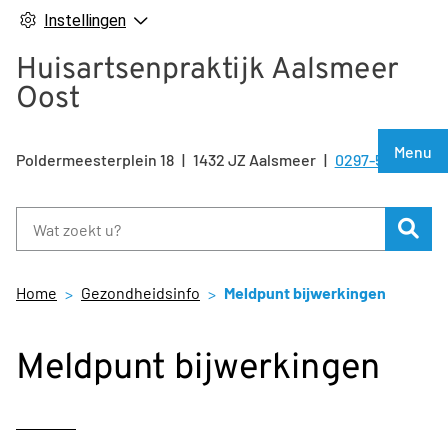
Instellingen
Huisartsenpraktijk Aalsmeer
Oost
Hoof
Menu
Poldermeesterplein
18
1432 JZ
Aalsmeer
0297-500810
Tel:
Zoe
Home
Gezondheidsinfo
Meldpunt bijwerkingen
Meldpunt bijwerkingen