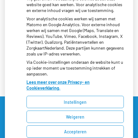
website goed kan werken. Voor analytische cookies
en externe inhoud vragen wij uw toestemming.
Maandag:
08:00 - 17:00
Voor analytische cookies werken wij samen met
Dinsdag:
08:00 - 17:00
Matomo en Google Analytics. Voor externe inhoud
werken wij samen met Google (Maps, Translate en
Woensdag:
08:00 - 19:30
Reviews), YouTube, Vimeo, Facebook, Instagram, X
Donderdag:
08:00 - 17:00
(Twitter), Qualizorg, Patiëntenvertellen en
Vrijdag:
08:00 - 17:00
ZorgkaartNederland. Deze partijen kunnen gegevens
zoals uw IP-adres verwerken.
Via Cookie-instellingen onderaan de website kunt u
op ieder moment uw toestemming intrekken of
aanpassen.
Lees meer over onze Privacy- en
Cookieverklaring.
Instellingen
Weigeren
Uw Zorg Online
|
Beheer
Privacy verklaring
|
Cookie-instellingen
|
Voorwaarden
Accepteren