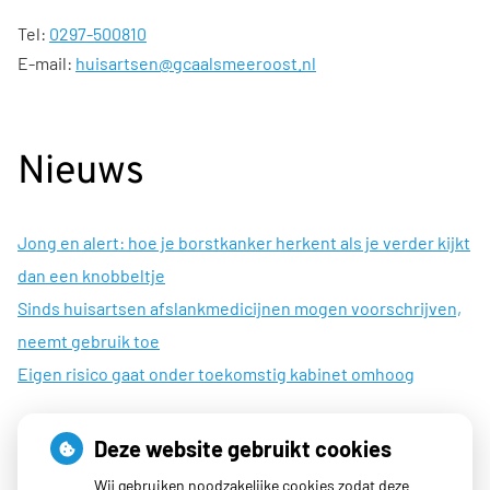
Tel:
0297-500810
E-mail:
huisartsen@gcaalsmeeroost.nl
Nieuws
Jong en alert: hoe je borstkanker herkent als je verder kijkt
dan een knobbeltje
Sinds huisartsen afslankmedicijnen mogen voorschrijven,
neemt gebruik toe
Eigen risico gaat onder toekomstig kabinet omhoog
Deze website gebruikt cookies
Openingstijden
Wij gebruiken noodzakelijke cookies zodat deze