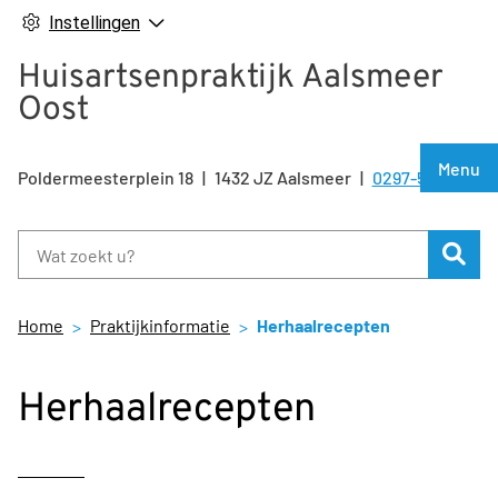
Instellingen
Huisartsenpraktijk Aalsmeer
Oost
Hoof
Menu
Poldermeesterplein
18
1432 JZ
Aalsmeer
0297-500810
Tel:
Zoe
Home
Praktijkinformatie
Herhaalrecepten
Herhaalrecepten