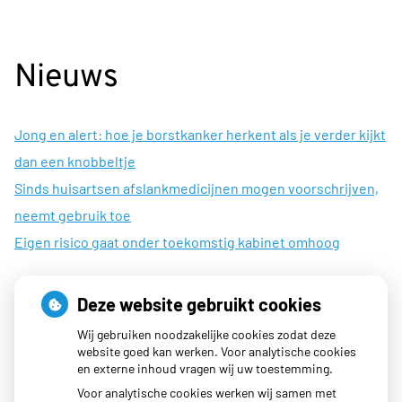
Nieuws
Jong en alert: hoe je borstkanker herkent als je verder kijkt
dan een knobbeltje
Sinds huisartsen afslankmedicijnen mogen voorschrijven,
neemt gebruik toe
Eigen risico gaat onder toekomstig kabinet omhoog
Deze website gebruikt cookies
Openingstijden
Wij gebruiken noodzakelijke cookies zodat deze
website goed kan werken. Voor analytische cookies
en externe inhoud vragen wij uw toestemming.
Maandag:
08:00 - 17:00
Voor analytische cookies werken wij samen met