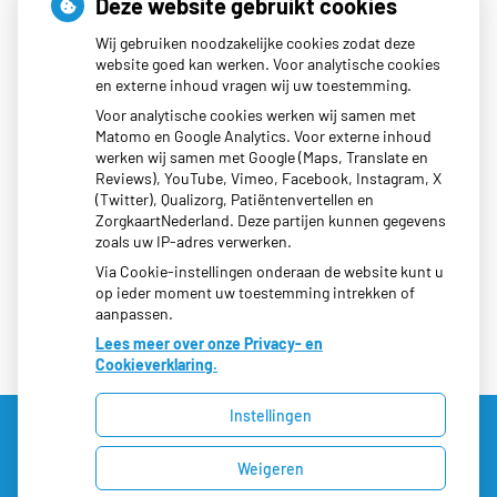
Deze website gebruikt cookies
Openingstijden
Wij gebruiken noodzakelijke cookies zodat deze
website goed kan werken. Voor analytische cookies
en externe inhoud vragen wij uw toestemming.
Maandag:
08:00 - 17:00
Voor analytische cookies werken wij samen met
Dinsdag:
08:00 - 17:00
Matomo en Google Analytics. Voor externe inhoud
werken wij samen met Google (Maps, Translate en
Woensdag:
08:00 - 19:30
Reviews), YouTube, Vimeo, Facebook, Instagram, X
Donderdag:
08:00 - 17:00
(Twitter), Qualizorg, Patiëntenvertellen en
Vrijdag:
08:00 - 17:00
ZorgkaartNederland. Deze partijen kunnen gegevens
zoals uw IP-adres verwerken.
Via Cookie-instellingen onderaan de website kunt u
op ieder moment uw toestemming intrekken of
aanpassen.
Lees meer over onze Privacy- en
Cookieverklaring.
Instellingen
Uw Zorg Online
|
Beheer
Weigeren