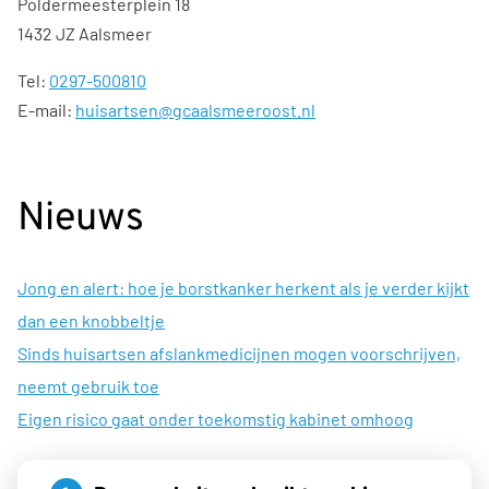
Poldermeesterplein 18
1432 JZ Aalsmeer
Tel:
0297-500810
E-mail:
huisartsen@gcaalsmeeroost.nl
Nieuws
Jong en alert: hoe je borstkanker herkent als je verder kijkt
dan een knobbeltje
Sinds huisartsen afslankmedicijnen mogen voorschrijven,
neemt gebruik toe
Eigen risico gaat onder toekomstig kabinet omhoog