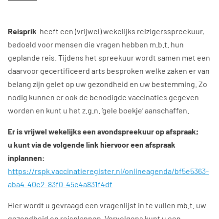
Reisprik
heeft een (vrijwel) wekelijks reizigersspreekuur,
bedoeld voor mensen die vragen hebben m.b.t. hun
geplande reis. Tijdens het spreekuur wordt samen met een
daarvoor gecertificeerd arts besproken welke zaken er van
belang zijn gelet op uw gezondheid en uw bestemming. Zo
nodig kunnen er ook de benodigde vaccinaties gegeven
worden en kunt u het z.g.n. ‘gele boekje’ aanschaffen.
Er is vrijwel wekelijks een avondspreekuur op afspraak;
u kunt via de volgende link hiervoor een afspraak
inplannen:
https://rspk.vaccinatieregister.nl/onlineagenda/bf5e5363-
aba4-40e2-83f0-45e4a831f4df
Hier wordt u gevraagd een vragenlijst in te vullen mb.t. uw
gezondheid en reisplannen. Vervolgens kunt u een