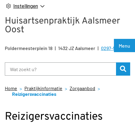
Instellingen
Huisartsenpraktijk Aalsmeer
Oost
Hoof
Menu
Poldermeesterplein
18
1432 JZ
Aalsmeer
0297-500810
Tel:
Zoe
Home
Praktijkinformatie
Zorgaanbod
Reizigersvaccinaties
Reizigersvaccinaties