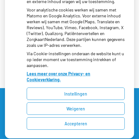
en externe inhoud vragen wij uw toestemming.
Maandag:
08:00 - 17:00
Voor analytische cookies werken wij samen met
Dinsdag:
08:00 - 17:00
Matomo en Google Analytics. Voor externe inhoud
werken wij samen met Google (Maps, Translate en
Woensdag:
08:00 - 19:30
Reviews), YouTube, Vimeo, Facebook, Instagram, X
Donderdag:
08:00 - 17:00
(Twitter), Qualizorg, Patiëntenvertellen en
Vrijdag:
08:00 - 17:00
ZorgkaartNederland. Deze partijen kunnen gegevens
zoals uw IP-adres verwerken.
Via Cookie-instellingen onderaan de website kunt u
op ieder moment uw toestemming intrekken of
aanpassen.
Lees meer over onze Privacy- en
Cookieverklaring.
Instellingen
Uw Zorg Online
|
Beheer
Weigeren
Privacy verklaring
|
Cookie-instellingen
|
Voorwaarden
Accepteren