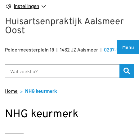
Instellingen
Huisartsenpraktijk Aalsmeer
Oost
Hoof
Menu
Poldermeesterplein
18
1432 JZ
Aalsmeer
0297-500810
Tel:
Zoe
Home
NHG keurmerk
NHG keurmerk