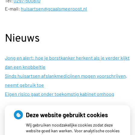
Tel:
0297-500810
E-mail:
huisartsen@gcaalsmeeroost.nl
Nieuws
Jong en alert: hoe je borstkanker herkent als je verder kijkt
dan een knobbeltje
Sinds huisartsen afslankmedicijnen mogen voorschrijven,
neemt gebruik toe
Eigen risico gaat onder toekomstig kabinet omhoog
Deze website gebruikt cookies
Openingstijden
Wij gebruiken noodzakelijke cookies zodat deze
website goed kan werken. Voor analytische cookies