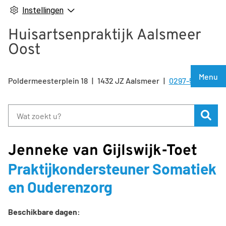
Instellingen
Huisartsenpraktijk Aalsmeer
Oost
Hoof
Menu
Poldermeesterplein
18
1432 JZ
Aalsmeer
0297-500810
Tel:
Zoe
Jenneke van Gijlswijk-Toet
Praktijkondersteuner Somatiek
en Ouderenzorg
Beschikbare dagen: