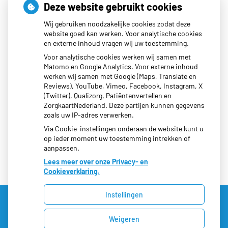
Deze website gebruikt cookies
Openingstijden
Wij gebruiken noodzakelijke cookies zodat deze
website goed kan werken. Voor analytische cookies
en externe inhoud vragen wij uw toestemming.
Maandag:
08:00 - 17:00
Voor analytische cookies werken wij samen met
Dinsdag:
08:00 - 17:00
Matomo en Google Analytics. Voor externe inhoud
werken wij samen met Google (Maps, Translate en
Woensdag:
08:00 - 19:30
Reviews), YouTube, Vimeo, Facebook, Instagram, X
Donderdag:
08:00 - 17:00
(Twitter), Qualizorg, Patiëntenvertellen en
Vrijdag:
08:00 - 17:00
ZorgkaartNederland. Deze partijen kunnen gegevens
zoals uw IP-adres verwerken.
Via Cookie-instellingen onderaan de website kunt u
op ieder moment uw toestemming intrekken of
aanpassen.
Lees meer over onze Privacy- en
Cookieverklaring.
Instellingen
Weigeren
Uw Zorg Online
|
Beheer