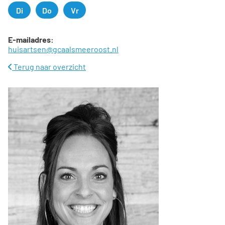
Di
Do
Vr
Dinsdag
Donderdag
Vrijdag
E-mailadres:
huisartsen@gcaalsmeeroost.nl
Terug naar overzicht