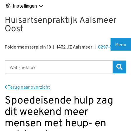
Instellingen
Huisartsenpraktijk Aalsmeer
Oost
Hoof
Menu
Poldermeesterplein
18
1432 JZ
Aalsmeer
0297-500810
Tel:
Zoe
Terug naar overzicht
Spoedeisende hulp zag
dit weekend meer
mensen met heup- en