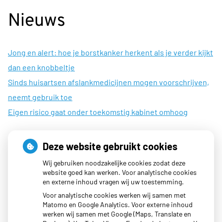
Nieuws
Jong en alert: hoe je borstkanker herkent als je verder kijkt
dan een knobbeltje
Sinds huisartsen afslankmedicijnen mogen voorschrijven,
neemt gebruik toe
Eigen risico gaat onder toekomstig kabinet omhoog
Deze website gebruikt cookies
Openingstijden
Wij gebruiken noodzakelijke cookies zodat deze
website goed kan werken. Voor analytische cookies
en externe inhoud vragen wij uw toestemming.
Maandag:
08:00 - 17:00
Voor analytische cookies werken wij samen met
Dinsdag:
08:00 - 17:00
Matomo en Google Analytics. Voor externe inhoud
werken wij samen met Google (Maps, Translate en
Woensdag:
08:00 - 19:30