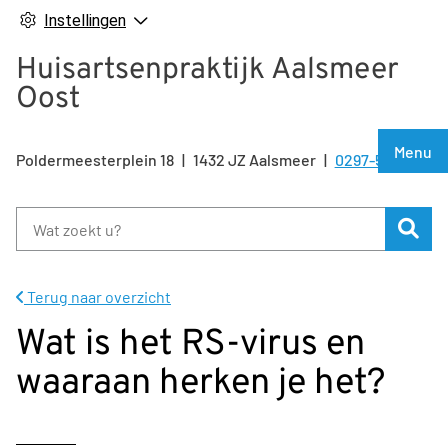
Instellingen
Huisartsenpraktijk Aalsmeer
Oost
Hoof
Menu
Poldermeesterplein
18
1432 JZ
Aalsmeer
0297-500810
Tel:
Zoe
Terug naar overzicht
Wat is het RS-virus en
waaraan herken je het?