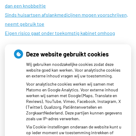
dan een knobbeltje
Sinds huisartsen afslankmedicijnen mogen voorschrijven,
neemt gebruik toe
Eigen risico gaat onder toekomstig kabinet omhoog
Deze website gebruikt cookies
Openingstijden
Wij gebruiken noodzakelijke cookies zodat deze
website goed kan werken. Voor analytische cookies
en externe inhoud vragen wij uw toestemming.
Maandag:
08:00 - 17:00
Voor analytische cookies werken wij samen met
Dinsdag:
08:00 - 17:00
Matomo en Google Analytics. Voor externe inhoud
werken wij samen met Google (Maps, Translate en
Woensdag:
08:00 - 19:30
Reviews), YouTube, Vimeo, Facebook, Instagram, X
Donderdag:
08:00 - 17:00
(Twitter), Qualizorg, Patiëntenvertellen en
Vrijdag:
08:00 - 17:00
ZorgkaartNederland. Deze partijen kunnen gegevens
zoals uw IP-adres verwerken.
Via Cookie-instellingen onderaan de website kunt u
op ieder moment uw toestemming intrekken of